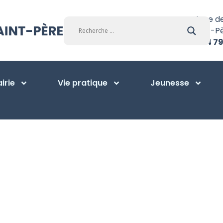
Place d
Saint-P
01 34 79
irie
Vie pratique
Jeunesse