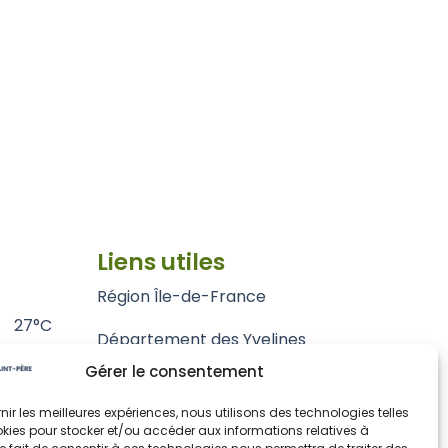
Liens utiles
Région Île-de-France
27°C
Département des Yvelines
Gérer le consentement
Grand Paris Seine et Oise
rnir les meilleures expériences, nous utilisons des technologies telles
Parc naturel régional du Vexin français
kies pour stocker et/ou accéder aux informations relatives à