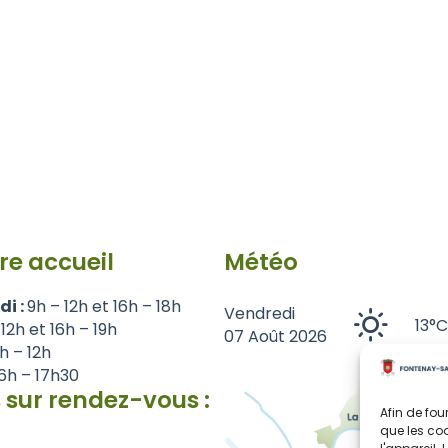
re accueil
Météo
di :
9h – 12h et 16h – 18h
Vendredi
13°C
 12h et 16h – 19h
07 Août 2026
1h – 12h
6h – 17h30
 sur rendez-vous :
Afin de fou
que les coo