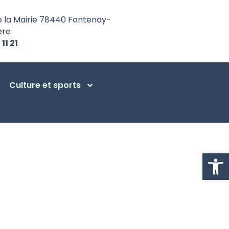
e la Mairie 78440 Fontenay-
ère
 11 21
Culture et sports
Ouvrir la