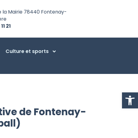
e la Mairie 78440 Fontenay-
ère
 11 21
Culture et sports
Ouvrir la
tive de Fontenay-
ball)