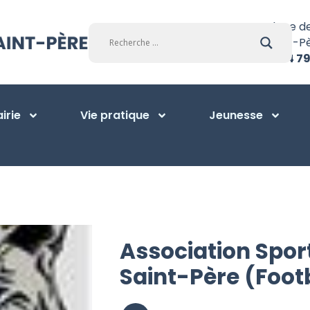
Place d
Saint-P
01 34 79
irie
Vie pratique
Jeunesse
Association Spor
Saint-Père (Foot