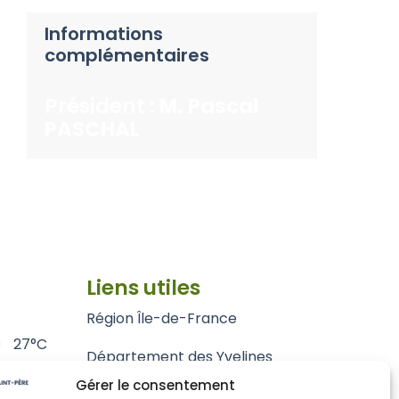
Informations
complémentaires
Président :
M. Pascal
PASCHAL
Liens utiles
Région Île-de-France
C
27°C
Département des Yvelines
Gérer le consentement
Grand Paris Seine et Oise