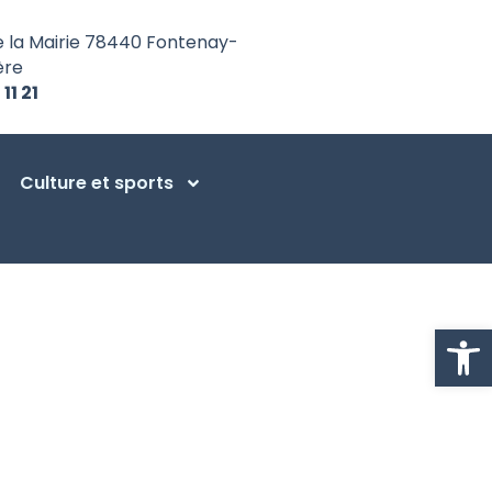
e la Mairie 78440 Fontenay-
ère
 11 21
Culture et sports
Ouvrir la