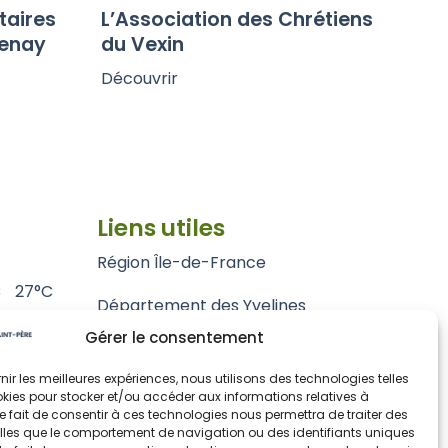
taires
L’Association des Chrétiens
tenay
du Vexin
Découvrir
Liens utiles
Région Île-de-France
C
27°C
Département des Yvelines
Gérer le consentement
Grand Paris Seine et Oise
rnir les meilleures expériences, nous utilisons des technologies telles
Parc naturel régional du Vexin français
kies pour stocker et/ou accéder aux informations relatives à
 Le fait de consentir à ces technologies nous permettra de traiter des
lles que le comportement de navigation ou des identifiants uniques