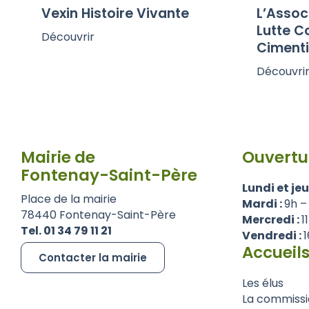
Vexin Histoire Vivante
L’Assoc
Lutte C
Découvrir
Ciment
Découvri
Mairie de
Ouvertu
Fontenay-Saint-Père
Lundi et jeu
Place de la mairie
Mardi :
9h –
78440 Fontenay-Saint-Père
Mercredi :
1
Tel. 01 34 79 11 21
Vendredi :
1
Accueils
Contacter la mairie
Les élus
La commissi