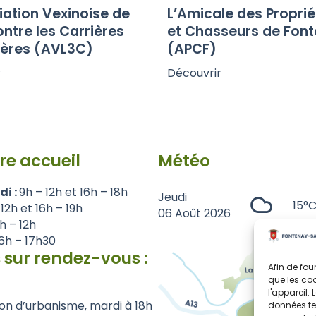
iation Vexinoise de
L’Amicale des Proprié
ontre les Carrières
et Chasseurs de Fon
ières (AVL3C)
(APCF)
r
Découvrir
re accueil
Météo
di :
9h – 12h et 16h – 18h
Jeudi
15°
 12h et 16h – 19h
06 Août 2026
1h – 12h
6h – 17h30
 sur rendez-vous :
Afin de fou
que les coo
l'appareil.
on d’urbanisme, mardi à 18h
données te