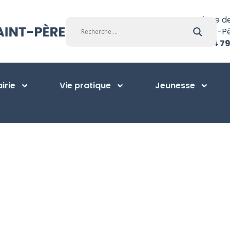
Place d
Saint-P
01 34 79
irie
Vie pratique
Jeunesse