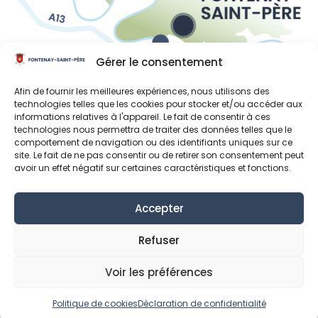
Gérer le consentement
Liens utiles
Afin de fournir les meilleures expériences, nous utilisons des
technologies telles que les cookies pour stocker et/ou accéder aux
Région Île-de-France
informations relatives à l'appareil. Le fait de consentir à ces
technologies nous permettra de traiter des données telles que le
Département des Yvelines
comportement de navigation ou des identifiants uniques sur ce
site. Le fait de ne pas consentir ou de retirer son consentement peut
Grand Paris Seine et Oise
avoir un effet négatif sur certaines caractéristiques et fonctions.
Parc naturel régional du Vexin français
Accepter
Mentions Légales
Données personnelles
Refuser
Déclaration de confidentialité (UE)
Politique de cookies (UE)
Voir les préférences
© Fontenay-Saint-Père 2024
Politique de cookies
Déclaration de confidentialité
Réalisation MonClocher.com