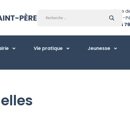
Place d
Saint-P
01 34 79
irie
Vie pratique
Jeunesse
elles