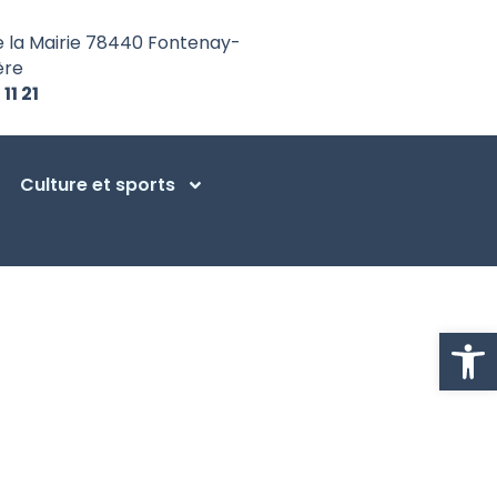
e la Mairie 78440 Fontenay-
ère
 11 21
Culture et sports
Ouvrir la