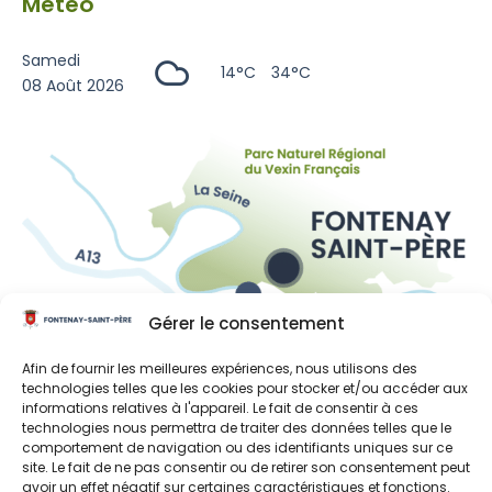
Météo
Samedi
14°C
34°C
08 Août 2026
Gérer le consentement
Liens utiles
Afin de fournir les meilleures expériences, nous utilisons des
technologies telles que les cookies pour stocker et/ou accéder aux
Région Île-de-France
informations relatives à l'appareil. Le fait de consentir à ces
technologies nous permettra de traiter des données telles que le
Département des Yvelines
comportement de navigation ou des identifiants uniques sur ce
site. Le fait de ne pas consentir ou de retirer son consentement peut
Grand Paris Seine et Oise
avoir un effet négatif sur certaines caractéristiques et fonctions.