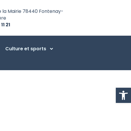
e la Mairie 78440 Fontenay-
ère
 11 21
Culture et sports
Ouvrir la