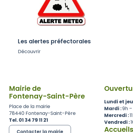
Les alertes préfectorales
Découvrir
Mairie de
Ouvertu
Fontenay-Saint-Père
Lundi et jeu
Place de la mairie
Mardi :
9h –
78440 Fontenay-Saint-Père
Mercredi :
1
Tel. 01 34 79 11 21
Vendredi :
1
Accueils
Contacter la mairie