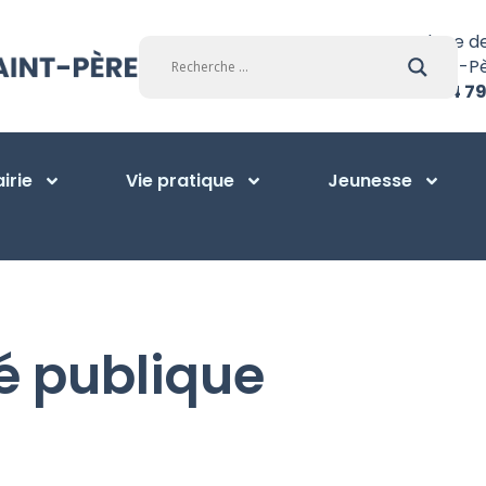
Place d
Saint-P
01 34 79
irie
Vie pratique
Jeunesse
é publique