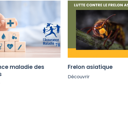
nce maladie des
Frelon asiatique
s
Découvrir
r