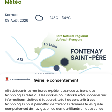
Météo
Samedi
14°C
34°C
08 Août 2026
Gérer le consentement
Liens utiles
Afin de fournir les meilleures expériences, nous utilisons des
Région Île-de-France
technologies telles que les cookies pour stocker et/ou accéder aux
informations relatives à l'appareil. Le fait de consentir à ces
Département des Yvelines
technologies nous permettra de traiter des données telles que le
comportement de navigation ou des identifiants uniques sur ce
Grand Paris Seine et Oise