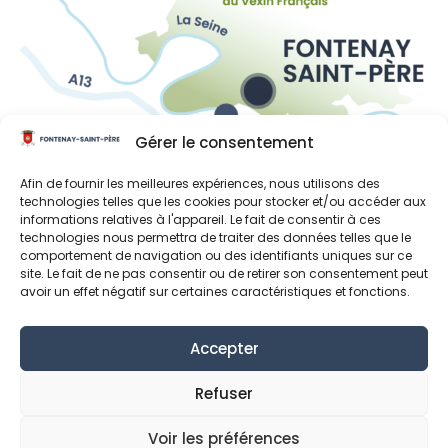
Gérer le consentement
Liens utiles
Afin de fournir les meilleures expériences, nous utilisons des
technologies telles que les cookies pour stocker et/ou accéder aux
Région Île-de-France
informations relatives à l'appareil. Le fait de consentir à ces
technologies nous permettra de traiter des données telles que le
Département des Yvelines
comportement de navigation ou des identifiants uniques sur ce
site. Le fait de ne pas consentir ou de retirer son consentement peut
Grand Paris Seine et Oise
avoir un effet négatif sur certaines caractéristiques et fonctions.
Parc naturel régional du Vexin français
Accepter
Mentions Légales
Données personnelles
Refuser
Déclaration de confidentialité (UE)
Politique de cookies (UE)
Voir les préférences