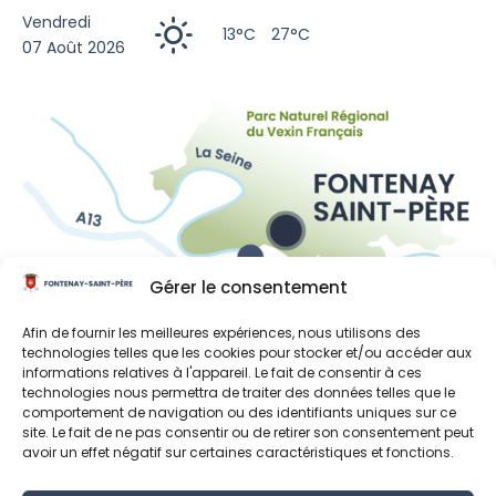
Vendredi
13°C
27°C
07 Août 2026
Gérer le consentement
Liens utiles
Afin de fournir les meilleures expériences, nous utilisons des
technologies telles que les cookies pour stocker et/ou accéder aux
Région Île-de-France
informations relatives à l'appareil. Le fait de consentir à ces
technologies nous permettra de traiter des données telles que le
Département des Yvelines
comportement de navigation ou des identifiants uniques sur ce
site. Le fait de ne pas consentir ou de retirer son consentement peut
Grand Paris Seine et Oise
avoir un effet négatif sur certaines caractéristiques et fonctions.
Parc naturel régional du Vexin français