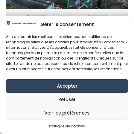
Kermesse
Kermesse
Gérer le consentement
Afin de fournir les meilleures expériences, nous utilisons des
technologies telles que les cookies pour stocker et/ou accéder aux
informations relatives à l'appareil. Le fait de consentir à ces
technologies nous permettra de traiter des données telles que le
comportement de navigation ou des identifiants uniques sur ce
site. Le fait de ne pas consentir ou de retirer son consentement peut
avoir un effet négatif sur certaines caractéristiques et fonctions.
Kermesse
Kermesse
Accepter
Refuser
Voir les préférences
Politique de cookies
Kermesse
Kermesse