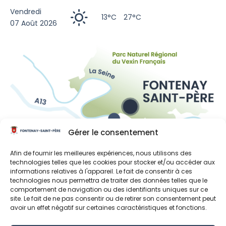
Vendredi
13°C
27°C
07 Août 2026
Gérer le consentement
Liens utiles
Afin de fournir les meilleures expériences, nous utilisons des
technologies telles que les cookies pour stocker et/ou accéder aux
Région Île-de-France
informations relatives à l'appareil. Le fait de consentir à ces
technologies nous permettra de traiter des données telles que le
Département des Yvelines
comportement de navigation ou des identifiants uniques sur ce
site. Le fait de ne pas consentir ou de retirer son consentement peut
Grand Paris Seine et Oise
avoir un effet négatif sur certaines caractéristiques et fonctions.
Parc naturel régional du Vexin français