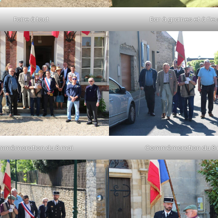
Foire à tout
Bar à graines et à fle
mmémoration du 8 mai
Commémoration du 8 