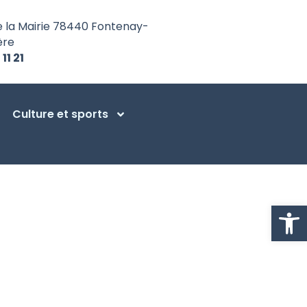
e la Mairie 78440 Fontenay-
ère
 11 21
Culture et sports
Ouvrir la