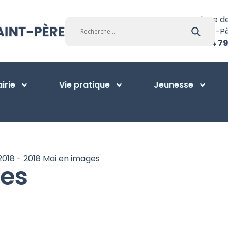
Place d
Saint-P
01 34 79
irie
Vie pratique
Jeunesse
2018
-
2018 Mai en images
ges