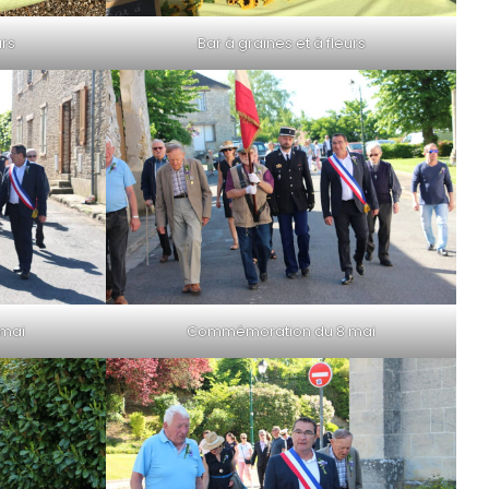
urs
Bar à graines et à fleurs
mai
Commémoration du 8 mai