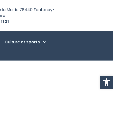
e la Mairie 78440 Fontenay-
ère
 11 21
Culture et sports
Ouvrir la