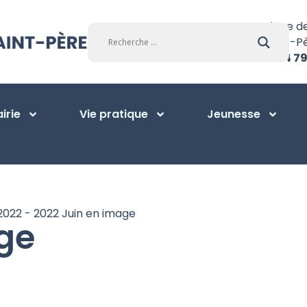
Place d
Saint-P
01 34 79
irie
Vie pratique
Jeunesse
2022
-
2022 Juin en image
ge