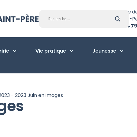
Place d
Saint-P
01 34 79
irie
Vie pratique
Jeunesse
2023
-
2023 Juin en images
ges