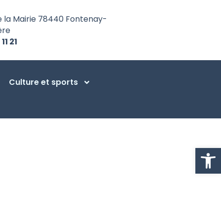
e la Mairie 78440 Fontenay-
ère
 11 21
Culture et sports
Ouvrir la