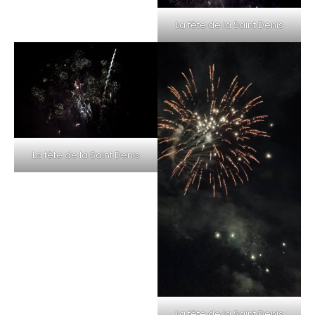
La fête de la Saint Denis
La fête de la Saint Denis
La fête de la Saint Denis