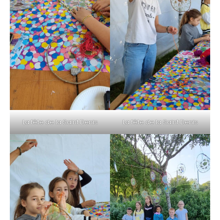
La fête de la Saint Denis
La fête de la Saint Denis