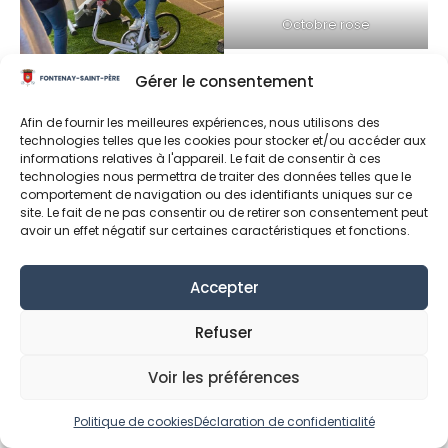
Octobre rose
Gérer le consentement
Afin de fournir les meilleures expériences, nous utilisons des
technologies telles que les cookies pour stocker et/ou accéder aux
Octobre rose
informations relatives à l'appareil. Le fait de consentir à ces
technologies nous permettra de traiter des données telles que le
comportement de navigation ou des identifiants uniques sur ce
site. Le fait de ne pas consentir ou de retirer son consentement peut
avoir un effet négatif sur certaines caractéristiques et fonctions.
Accepter
Refuser
Octobre rose
Voir les préférences
Politique de cookies
Déclaration de confidentialité