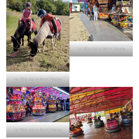
La fête de la Saint Denis
La fête de la Saint Denis
La fête de la Saint Denis