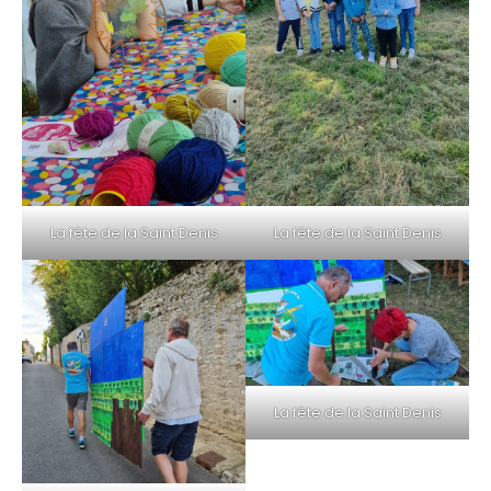
La fête de la Saint Denis
La fête de la Saint Denis
La fête de la Saint Denis