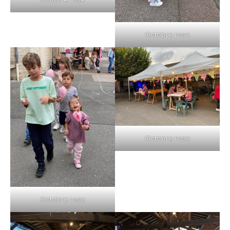
Octobre rose
Octobre rose
Octobre rose