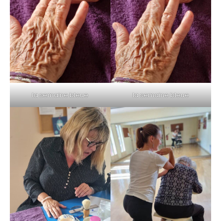
la semaine bleue
la semaine bleue