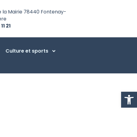
e la Mairie 78440 Fontenay-
ère
 11 21
Culture et sports
Ouvrir la