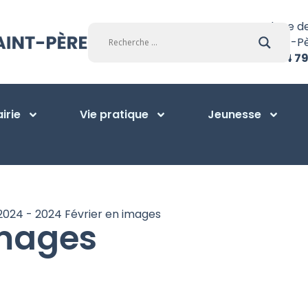
Place d
Saint-P
01 34 79
irie
Vie pratique
Jeunesse
2024
-
2024 Février en images
images