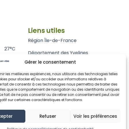
Liens utiles
Région Île-de-France
C
27°C
Département des Yvelines
Gérer le consentement
Grand Paris Seine et Oise
rnir les meilleures expériences, nous utilisons des technologies telles
Parc naturel régional du Vexin français
kies pour stocker et/ou accéder aux informations relatives à
 Le fait de consentir à ces technologies nous permettra de traiter des
lles que le comportement de navigation ou des identifiants uniques
. Le fait de ne pas consentir ou de retirer son consentement peut avoir
gatif sur certaines caractéristiques et fonctions.
cepter
Refuser
Voir les préférences
okies (UE)
© Fontenay-Saint-Père 2024