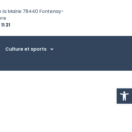
e la Mairie 78440 Fontenay-
ère
 11 21
Culture et sports
Ouvrir la