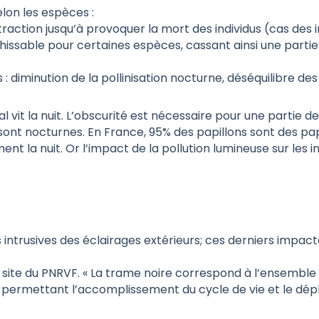
lon les espèces :
traction jusqu’à provoquer la mort des individus (cas des 
issable pour certaines espèces, cassant ainsi une partie de
diminution de la pollinisation nocturne, déséquilibre des
l vit la nuit. L’obscurité est nécessaire pour une partie
ont nocturnes. En France, 95% des papillons sont des pap
ement la nuit. Or l’impact de la pollution lumineuse sur le
es intrusives des éclairages extérieurs; ces derniers impac
e site du PNRVF. « La trame noire correspond à l’ensemble 
, permettant l’accomplissement du cycle de vie et le d