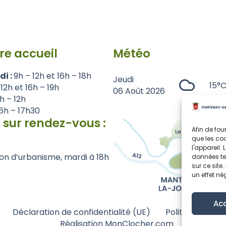
re accueil
Météo
di :
9h – 12h et 16h – 18h
Jeudi
15°
 12h et 16h – 19h
06 Août 2026
1h – 12h
6h – 17h30
 sur rendez-vous :
Afin de fou
que les coo
l'appareil.
on d’urbanisme, mardi à 18h
données te
sur ce site
un effet né
Ac
Déclaration de confidentialité (UE)
Politique de co
Réalisation MonClocher.com