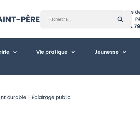
Place d
Saint-P
01 34 79
irie
Vie pratique
Jeunesse
nt durable
-
Éclairage public