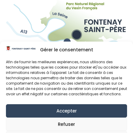
Gérer le consentement
Liens utiles
Afin de fournir les meilleures expériences, nous utilisons des
technologies telles que les cookies pour stocker et/ou accéder aux
Région Île-de-France
informations relatives à l'appareil. Le fait de consentir à ces
technologies nous permettra de traiter des données telles que le
Département des Yvelines
comportement de navigation ou des identifiants uniques sur ce
site. Le fait de ne pas consentir ou de retirer son consentement peut
Grand Paris Seine et Oise
avoir un effet négatif sur certaines caractéristiques et fonctions.
Parc naturel régional du Vexin français
Accepter
Mentions Légales
Données personnelles
Refuser
Déclaration de confidentialité (UE)