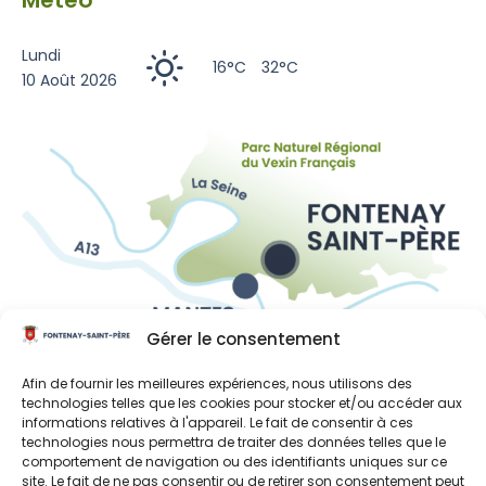
Lundi
16°C
32°C
10 Août 2026
Gérer le consentement
Liens utiles
Afin de fournir les meilleures expériences, nous utilisons des
Région Île-de-France
technologies telles que les cookies pour stocker et/ou accéder aux
informations relatives à l'appareil. Le fait de consentir à ces
Département des Yvelines
technologies nous permettra de traiter des données telles que le
comportement de navigation ou des identifiants uniques sur ce
Grand Paris Seine et Oise
site. Le fait de ne pas consentir ou de retirer son consentement peut