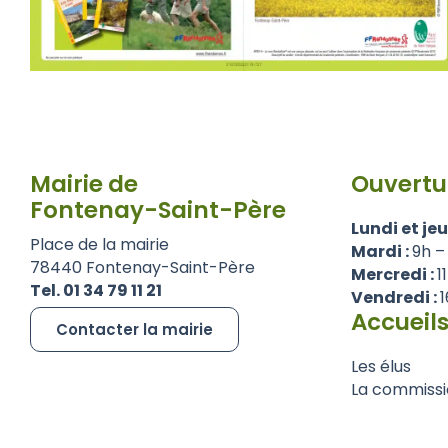
Mairie de
Ouvertu
Fontenay-Saint-Père
Lundi et jeu
Place de la mairie
Mardi :
9h –
78440 Fontenay-Saint-Père
Mercredi :
1
Tel. 01 34 79 11 21
Vendredi :
1
Accueils
Contacter la mairie
Les élus
La commissi