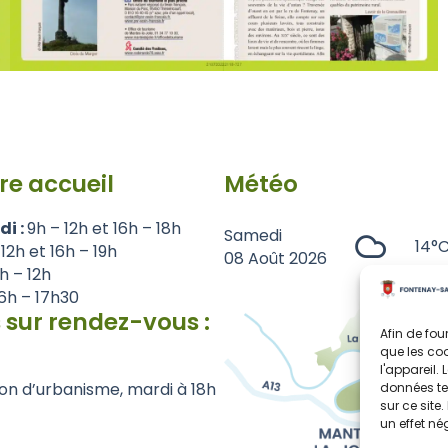
re accueil
Météo
di :
9h – 12h et 16h – 18h
Samedi
14°
 12h et 16h – 19h
08 Août 2026
1h – 12h
6h – 17h30
 sur rendez-vous :
Afin de fou
que les coo
l'appareil.
on d’urbanisme, mardi à 18h
données te
sur ce site
un effet né