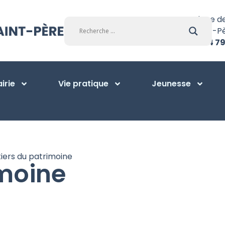
Place d
Saint-P
01 34 79
irie
Vie pratique
Jeunesse
iers du patrimoine
imoine