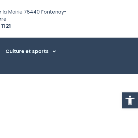
e la Mairie 78440 Fontenay-
ère
 11 21
Culture et sports
Ouvrir la