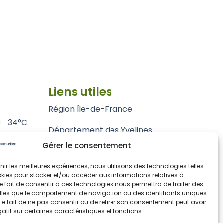
Liens utiles
Région Île-de-France
C
34°C
Département des Yvelines
Gérer le consentement
Grand Paris Seine et Oise
rnir les meilleures expériences, nous utilisons des technologies telles
Parc naturel régional du Vexin français
kies pour stocker et/ou accéder aux informations relatives à
 Le fait de consentir à ces technologies nous permettra de traiter des
lles que le comportement de navigation ou des identifiants uniques
. Le fait de ne pas consentir ou de retirer son consentement peut avoir
gatif sur certaines caractéristiques et fonctions.