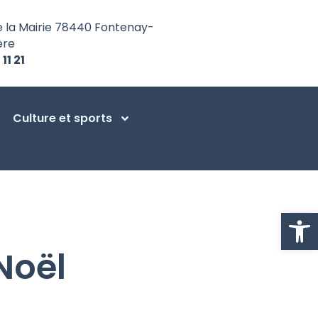
e la Mairie 78440 Fontenay-
ère
 11 21
Culture et sports
Ouvrir la
Noël