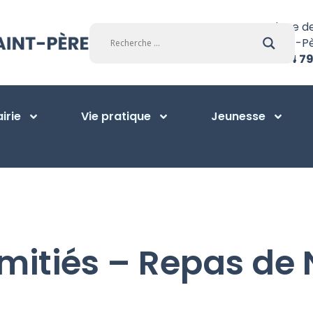
Place d
Saint-P
01 34 79
irie
Vie pratique
Jeunesse
mitiés – Repas de 