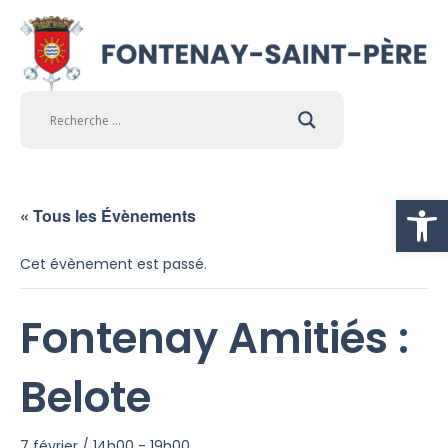
Ouvrir la
« Tous les Évènements
Cet évènement est passé.
Fontenay Amitiés :
Belote
7 février / 14h00
-
19h00