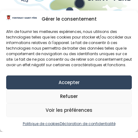
Gérer le consentement
Liens utiles
Afin de fournir les meilleures expériences, nous utilisons des
technologies telles que les cookies pour stocker et/ou accéder aux
Région Île-de-France
informations relatives à l'appareil. Le fait de consentir à ces
technologies nous permettra de traiter des données telles que le
Département des Yvelines
comportement de navigation ou des identifiants uniques sur ce
site. Le fait de ne pas consentir ou de retirer son consentement peut
Grand Paris Seine et Oise
avoir un effet négatif sur certaines caractéristiques et fonctions.
Parc naturel régional du Vexin français
Accepter
Mentions Légales
Données personnelles
Refuser
Déclaration de confidentialité (UE)
Politique de cookies (UE)
Voir les préférences
© Fontenay-Saint-Père 2024
Politique de cookies
Déclaration de confidentialité
Réalisation MonClocher.com