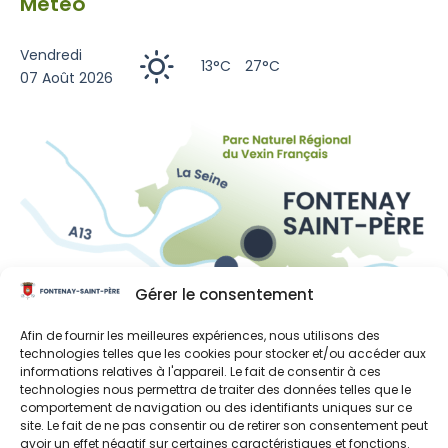
Météo
Vendredi
13°C
27°C
07 Août 2026
Gérer le consentement
Liens utiles
Afin de fournir les meilleures expériences, nous utilisons des
technologies telles que les cookies pour stocker et/ou accéder aux
Région Île-de-France
informations relatives à l'appareil. Le fait de consentir à ces
technologies nous permettra de traiter des données telles que le
Département des Yvelines
comportement de navigation ou des identifiants uniques sur ce
site. Le fait de ne pas consentir ou de retirer son consentement peut
Grand Paris Seine et Oise
avoir un effet négatif sur certaines caractéristiques et fonctions.