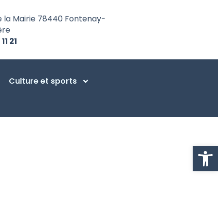
e la Mairie 78440 Fontenay-
ère
 11 21
Culture et sports
Ouvrir la