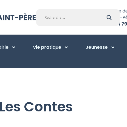
Place d
Saint-P
01 34 79
irie
Vie pratique
Jeunesse
 Les Contes