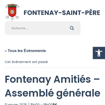
Ouvrir la
« Tous les Évènements
Cet évènement est passé.
Fontenay Amitiés –
Assemblé générale
5€
11 janvier 2025 / 15h00
-
18h00