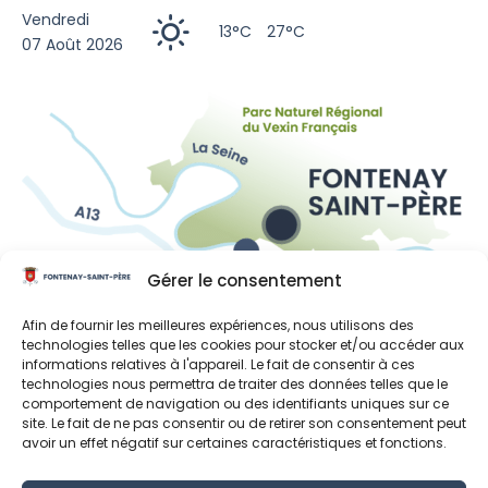
Vendredi
13°C
27°C
07 Août 2026
Gérer le consentement
Liens utiles
Afin de fournir les meilleures expériences, nous utilisons des
technologies telles que les cookies pour stocker et/ou accéder aux
Région Île-de-France
informations relatives à l'appareil. Le fait de consentir à ces
technologies nous permettra de traiter des données telles que le
Département des Yvelines
comportement de navigation ou des identifiants uniques sur ce
site. Le fait de ne pas consentir ou de retirer son consentement peut
Grand Paris Seine et Oise
avoir un effet négatif sur certaines caractéristiques et fonctions.
Parc naturel régional du Vexin français