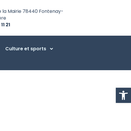
e la Mairie 78440 Fontenay-
ère
 11 21
Culture et sports
Ouvrir la