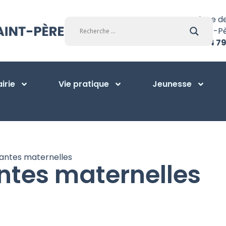
Place d
Saint-P
01 34 79
irie
Vie pratique
Jeunesse
tantes maternelles
ntes maternelles