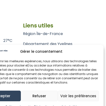
Liens utiles
Région Île-de-France
27°C
Département des Yvelines
Gérer le consentement
Grand Paris Seine et Oise
rnir les meilleures expériences, nous utilisons des technologies telles
Parc naturel régional du Vexin français
kies pour stocker et/ou accéder aux informations relatives à
 Le fait de consentir à ces technologies nous permettra de traiter des
lles que le comportement de navigation ou des identifiants uniques
. Le fait de ne pas consentir ou de retirer son consentement peut avoir
gatif sur certaines caractéristiques et fonctions.
cepter
Refuser
Voir les préférences
okies (UE)
© Fontenay-Saint-Père 2024