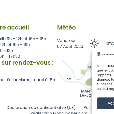
re accueil
Météo
di :
9h – 12h et 16h – 18h
Vendredi
13°C
 12h et 16h – 19h
07 Août 2026
1h – 12h
6h – 17h30
 sur rendez-vous :
Afin de fou
que les coo
l'appareil.
on d’urbanisme, mardi à 18h
données te
sur ce site
un effet né
Ac
Déclaration de confidentialité (UE)
Politique de co
Réalisation MonClocher.com