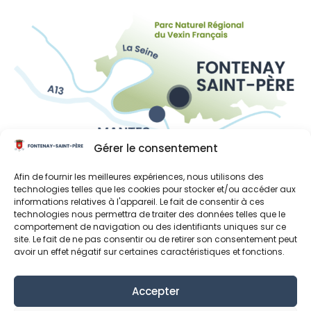
Gérer le consentement
Liens utiles
Afin de fournir les meilleures expériences, nous utilisons des
Région Île-de-France
technologies telles que les cookies pour stocker et/ou accéder aux
informations relatives à l'appareil. Le fait de consentir à ces
Département des Yvelines
technologies nous permettra de traiter des données telles que le
comportement de navigation ou des identifiants uniques sur ce
Grand Paris Seine et Oise
site. Le fait de ne pas consentir ou de retirer son consentement peut
avoir un effet négatif sur certaines caractéristiques et fonctions.
Parc naturel régional du Vexin français
Accepter
Mentions Légales
Données personnelles