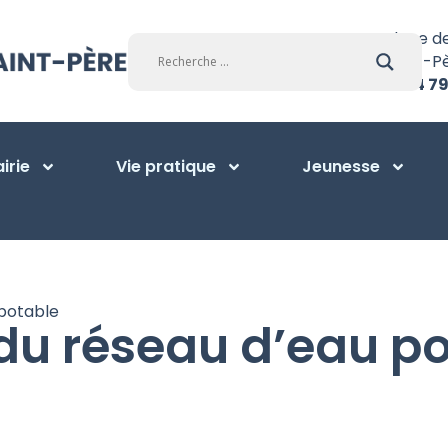
Place d
Saint-P
01 34 79
irie
Vie pratique
Jeunesse
potable
du réseau d’eau po