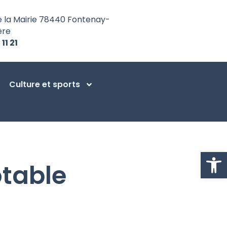
e la Mairie 78440 Fontenay-
ère
 11 21
Culture et sports
Ouvrir la
table