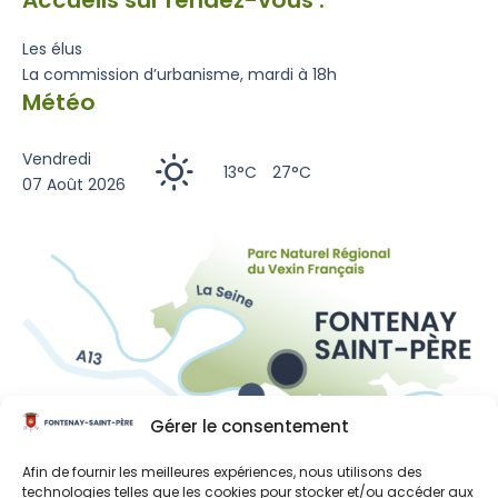
Accueils sur rendez-vous :
Les élus
La commission d’urbanisme, mardi à 18h
Météo
Vendredi
13°C
27°C
07 Août 2026
Gérer le consentement
Liens utiles
Afin de fournir les meilleures expériences, nous utilisons des
technologies telles que les cookies pour stocker et/ou accéder aux