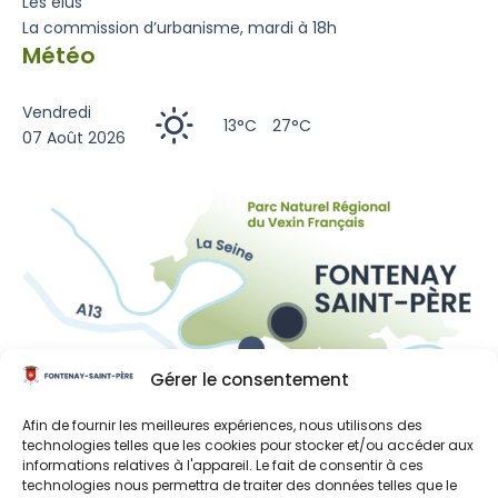
Les élus
La commission d’urbanisme, mardi à 18h
Météo
Vendredi
13°C
27°C
07 Août 2026
Gérer le consentement
Liens utiles
Afin de fournir les meilleures expériences, nous utilisons des
technologies telles que les cookies pour stocker et/ou accéder aux
Région Île-de-France
informations relatives à l'appareil. Le fait de consentir à ces
technologies nous permettra de traiter des données telles que le
Département des Yvelines