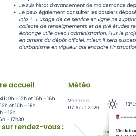
Je suis l’état d’avancement de ma demande depu
Je peux également consulter les dossiers déposés
Info + : L’usage de ce service en ligne ne sup
collecte de renseignements et de pré études rela
échange utile avec l’administration. Plus le pro
en amont du dépôt officiel, mieux il sera susce
d’urbanisme en vigueur qui encadre l’instruct
re accueil
Météo
di :
9h – 12h et 16h – 18h
Vendredi
13°C
 12h et 16h – 19h
07 Août 2026
1h – 12h
6h – 17h30
 sur rendez-vous :
Afin de fou