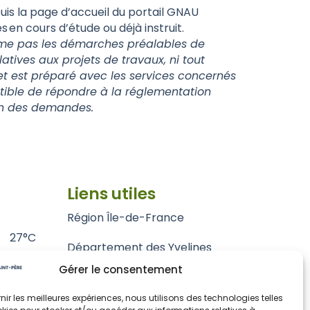
is la page d’accueil du portail GNAU
 en cours d’étude ou déjà instruit.
prime pas les démarches préalables de
tives aux projets de travaux, ni tout
jet est préparé avec les services concernés
ptible de répondre à la réglementation
ion des demandes.
Liens utiles
Région Île-de-France
27°C
Département des Yvelines
Gérer le consentement
Grand Paris Seine et Oise
rnir les meilleures expériences, nous utilisons des technologies telles
Parc naturel régional du Vexin français