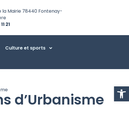
e la Mairie 78440 Fontenay-
ère
 11 21
Culture et sports
Ouvrir la
isme
ns d’Urbanisme