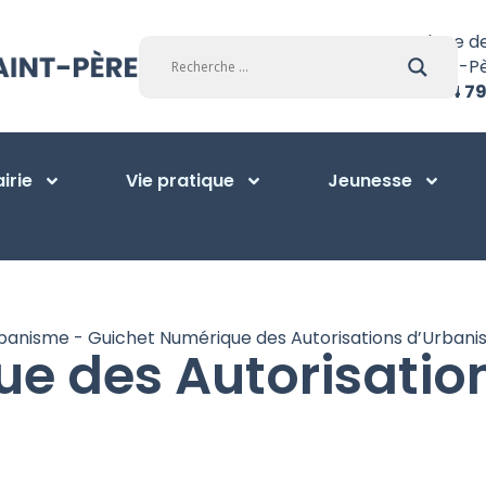
Place d
Saint-P
01 34 79
irie
Vie pratique
Jeunesse
banisme
-
Guichet Numérique des Autorisations d’Urban
e des Autorisatio