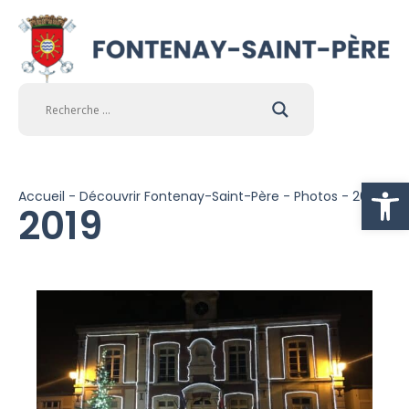
Ouvrir la
Accueil
-
Découvrir Fontenay-Saint-Père
-
Photos
-
2019
2019