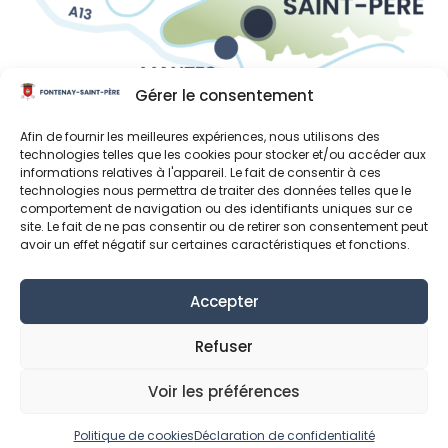
Gérer le consentement
Liens utiles
Afin de fournir les meilleures expériences, nous utilisons des
Région Île-de-France
technologies telles que les cookies pour stocker et/ou accéder aux
informations relatives à l'appareil. Le fait de consentir à ces
Département des Yvelines
technologies nous permettra de traiter des données telles que le
comportement de navigation ou des identifiants uniques sur ce
Grand Paris Seine et Oise
site. Le fait de ne pas consentir ou de retirer son consentement peut
avoir un effet négatif sur certaines caractéristiques et fonctions.
Parc naturel régional du Vexin français
Accepter
Mentions Légales
Données personnelles
Déclaration de confidentialité (UE)
Refuser
Politique de cookies (UE)
Voir les préférences
© Fontenay-Saint-Père 2024
Réalisation MonClocher.com
Politique de cookies
Déclaration de confidentialité