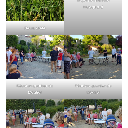
doyenne Blanche
Mocquard
Fleurs d’été
Réunion quartier du
Réunion quartier du
Moutier
Moutier