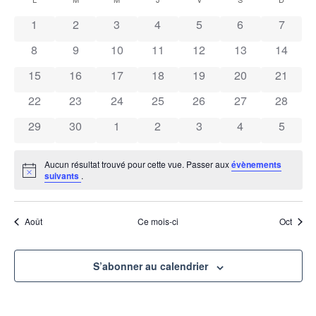
Calendrier
et
date.
vu
1
2
3
4
5
6
7
de
navi
É
8
9
10
11
12
13
14
Évènements
15
16
17
18
19
20
21
de
22
23
24
25
26
27
28
vues
29
30
1
2
3
4
5
Évèn
Aucun résultat trouvé pour cette vue. Passer aux
évènements
Notice
suivants
.
Août
Ce mois-ci
Oct
S’abonner au calendrier