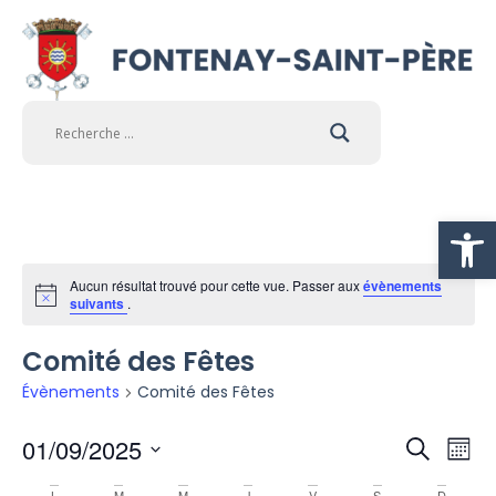
Ouvrir la
Aucun résultat trouvé pour cette vue. Passer aux
évènements
Notice
suivants
.
Comité des Fêtes
Évènements
Comité des Fêtes
Na
01/09/2025
Rech
Recherch
Mois
Sélectionnez
d
une
L
M
M
J
V
S
D