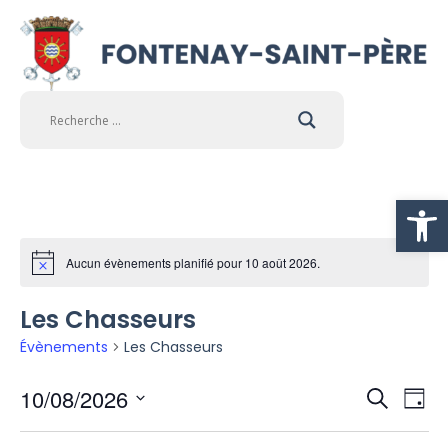
Ouvrir la
Aucun évènements planifié pour 10 août 2026.
Notice
Les Chasseurs
Évènements
Les Chasseurs
Na
10/08/2026
Rech
Recherch
Jour
Sélectionnez
d
une