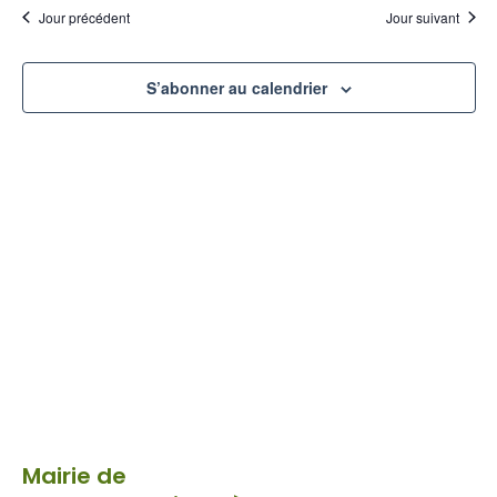
et
date.
Jour précédent
Jour suivant
vu
navi
É
S’abonner au calendrier
de
vues
Évèn
Mairie de