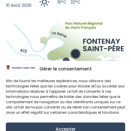
16°C
32°C
10 Août 2026
Gérer le consentement
Liens utiles
Afin de fournir les meilleures expériences, nous utilisons des
technologies telles que les cookies pour stocker et/ou accéder aux
Région Île-de-France
informations relatives à l'appareil. Le fait de consentir à ces
technologies nous permettra de traiter des données telles que le
Département des Yvelines
comportement de navigation ou des identifiants uniques sur ce
site. Le fait de ne pas consentir ou de retirer son consentement peut
Grand Paris Seine et Oise
avoir un effet négatif sur certaines caractéristiques et fonctions.
Parc naturel régional du Vexin français
Accepter