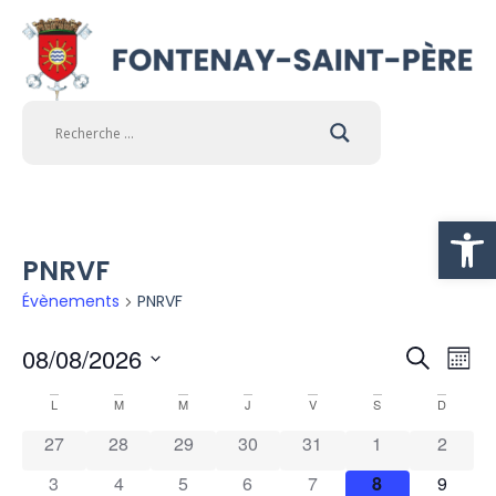
Ouvrir la
PNRVF
Évènements
PNRVF
Na
08/08/2026
Rech
Recherch
Mois
Sélectionnez
d
une
Calendrier
L
M
M
J
V
S
D
et
date.
vu
27
28
29
30
31
1
2
de
navi
É
3
4
5
6
7
8
9