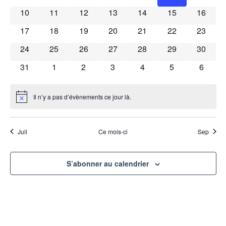
Évènements
10
11
12
13
14
15
16
de
17
18
19
20
21
22
23
vues
24
25
26
27
28
29
30
Évèn
31
1
2
3
4
5
6
Il n’y a pas d’évènements ce jour là.
Notice
Juil
Ce mois-ci
Sep
S’abonner au calendrier